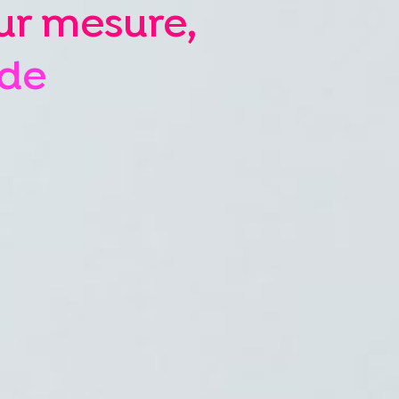
ur mesure,
ide