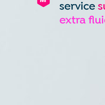
service
s
extra flu