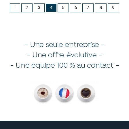
1
2
3
4
5
6
7
8
9
- Une seule entreprise -
- Une offre évolutive -
- Une équipe 100 % au contact -