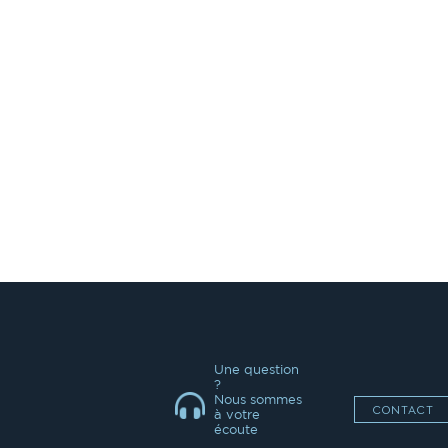
Une question
?
Nous sommes
CONTACT
à votre
écoute