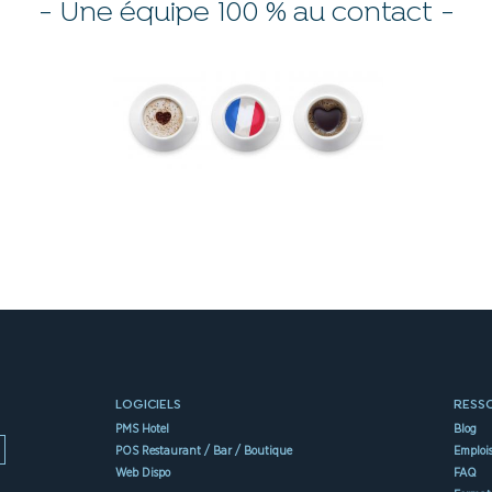
- Une équipe 100 % au contact -
LOGICIELS
RESS
PMS Hotel
Blog
POS Restaurant / Bar / Boutique
Emploi
Web Dispo
FAQ