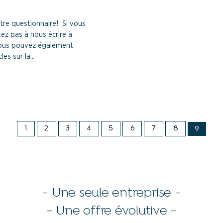
tre questionnaire! Si vous
tez pas à nous écrire à
Vous pouvez également
es sur la...
1
2
3
4
5
6
7
8
9
- Une seule entreprise -
- Une offre évolutive -